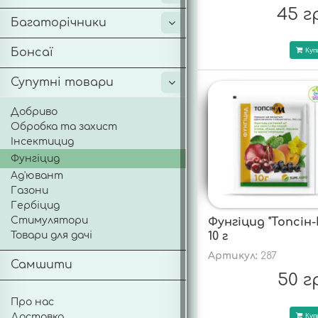
45 г
Багаторічники
Бонсаї
Куп
Супутні товари
Добриво
Обробка та захист
Інсектицид
Фунгіцид
Ад'ювант
Газони
Гербіцид
Стимулятори
Фунгіцид "Топсін-
Товари для дачі
10 г
Артикул:
287
Самшити
50 г
Про нас
Доставка
Куп