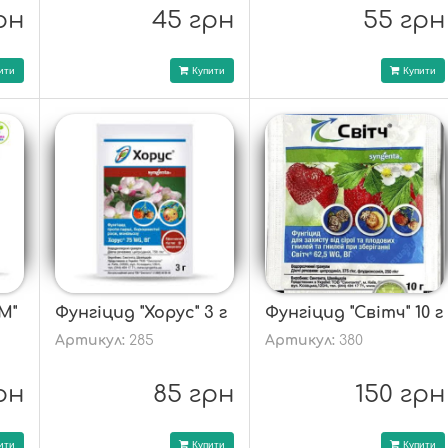
рн
45 грн
55 грн
ити
Купити
Купити
М"
Фунгіцид "Хорус" 3 г
Фунгіцид "Світч" 10 г
Артикул:
285
Артикул:
380
рн
85 грн
150 грн
ити
Купити
Купити