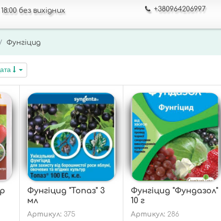
+380964206997
18:00 без вихідних
Фунгіцид
ата
ар
Фунгіцид "Топаз" 3
Фунгіцид "Фундазол"
мл
10 г
Артикул:
375
Артикул:
286